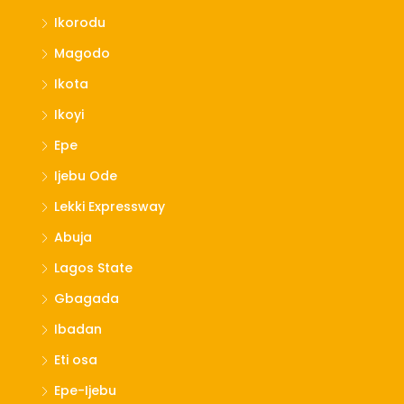
Ikorodu
Magodo
Ikota
Ikoyi
Epe
Ijebu Ode
Lekki Expressway
Abuja
Lagos State
Gbagada
Ibadan
Eti osa
Epe-Ijebu