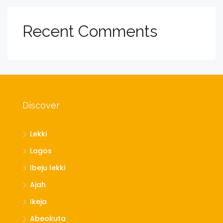
Recent Comments
Discover
Lekki
Lagos
Ibeju lekki
Ajah
Ikeja
Abeokuta